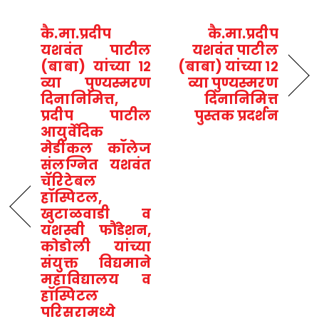
कै.मा.प्रदीप
कै.मा.प्रदीप
यशवंत पाटील
यशवंत पाटील
(बाबा) यांच्या १२
(बाबा) यांच्या १२
व्या पुण्यस्मरण
व्या पुण्यस्मरण
दिनानिमित्त,
दिनानिमित्त
प्रदीप पाटील
पुस्तक प्रदर्शन
आयुर्वेदिक
मेडीकल कॉलेज
संलग्नित यशवंत
चॅरिटेबल
हॉस्पिटल,
खुटाळवाडी व
यशस्वी फौंडेशन,
कोडोली यांच्या
संयुक्त विद्यमाने
महाविद्यालय व
हॉस्पिटल
परिसरामध्ये